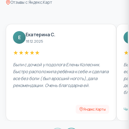
Отзывы с Яндекс.Карт
Екатерина С.
Е
18.12.2025
★
★
★
★
★
★
Были с дочкой у подолога Елены Колесник.
Бы
Быстро расположила ребёнка к себе и сделала
ес
все без боли ( был вросший ноготь), дала
ра
рекомендации. Очень благодарна ей.
де
бл
Яндекс.Карты
Чи