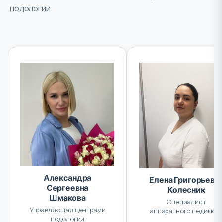
подологии
Александра
Елена Григорьевн
Сергеевна
Колесник
Шмакова
Специалист
Управляющая центрами
аппаратного педикюр
подологии
и маникюра, подолог