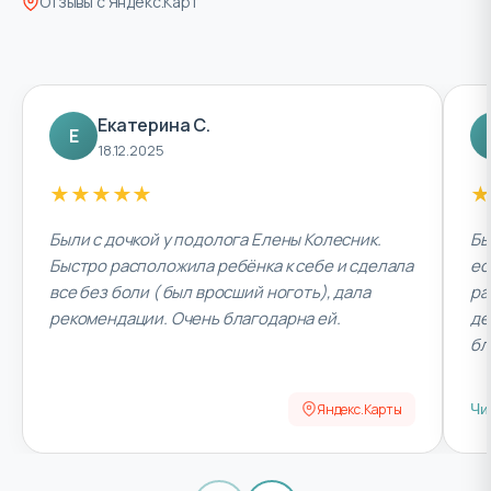
Отзывы с Яндекс.Карт
Екатерина С.
Е
18.12.2025
★
★
★
★
★
★
Были с дочкой у подолога Елены Колесник.
Бы
Быстро расположила ребёнка к себе и сделала
ес
все без боли ( был вросший ноготь), дала
ра
рекомендации. Очень благодарна ей.
де
бл
Яндекс.Карты
Чи