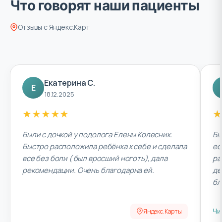
Что говорят наши пациенты
Отзывы с Яндекс.Карт
Екатерина С.
Е
18.12.2025
★
★
★
★
★
★
Были с дочкой у подолога Елены Колесник.
Бы
Быстро расположила ребёнка к себе и сделала
ес
все без боли ( был вросший ноготь), дала
ра
рекомендации. Очень благодарна ей.
де
бл
Яндекс.Карты
Чи