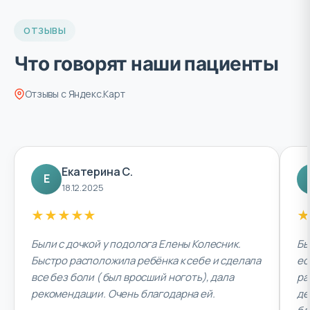
ОТЗЫВЫ
Что говорят наши пациенты
Отзывы с Яндекс.Карт
Екатерина С.
Е
18.12.2025
★
★
★
★
★
★
Были с дочкой у подолога Елены Колесник.
Бы
Быстро расположила ребёнка к себе и сделала
ес
все без боли ( был вросший ноготь), дала
ра
рекомендации. Очень благодарна ей.
де