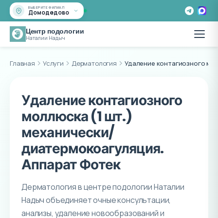
ВЫБЕРИТЕ ФИЛИАЛ
Домодедово
Центр подологии
Наталии Надыч
Главная
Услуги
Дерматология
Удаление контагиозного мо
Удаление контагиозного
моллюска (1 шт.)
механически/
диатермокоагуляция.
Аппарат Фотек
Дерматология в центре подологии Наталии
Надыч объединяет очные консультации,
анализы, удаление новообразований и