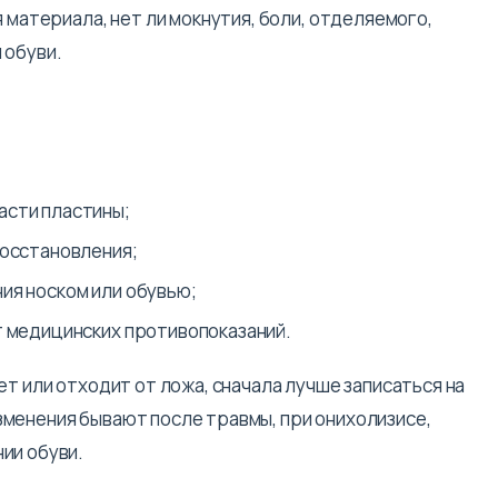
 материала, нет ли мокнутия, боли, отделяемого,
 обуви.
асти пластины;
восстановления;
ия носком или обувью;
т медицинских противопоказаний.
ет или отходит от ложа, сначала лучше записаться на
зменения бывают после травмы, при онихолизисе,
ии обуви.