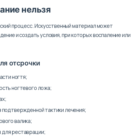
ание нельзя
еский процесс. Искусственный материал может
дение и создать условия, при которых воспаление или
ля отсрочки
асти ногтя;
ость ногтевого ложа;
ах;
ез подтвержденной тактики лечения;
ового валика;
 для реставрации;