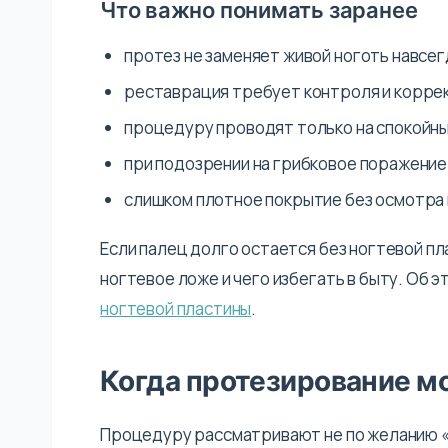
Что важно понимать заранее
протез не заменяет живой ноготь навсег
реставрация требует контроля и коррек
процедуру проводят только на спокойных
при подозрении на грибковое поражение
слишком плотное покрытие без осмотра 
Если палец долго остается без ногтевой пл
ногтевое ложе и чего избегать в быту. Об 
ногтевой пластины
.
Когда протезирование м
Процедуру рассматривают не по желанию «