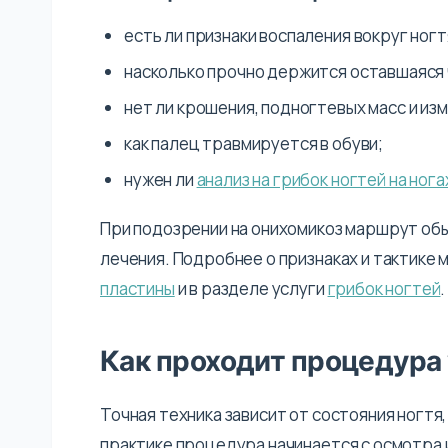
есть ли признаки воспаления вокруг ногт
насколько прочно держится оставшаяся 
нет ли крошения, подногтевых масс и из
как палец травмируется в обуви;
нужен ли
анализ на грибок ногтей на нога
При подозрении на онихомикоз маршрут обыч
лечения. Подробнее о признаках и тактике
пластины
и в разделе услуги
грибок ногтей
.
Как проходит процедура 
Точная техника зависит от состояния ногтя
практике процедура начинается с осмотра и