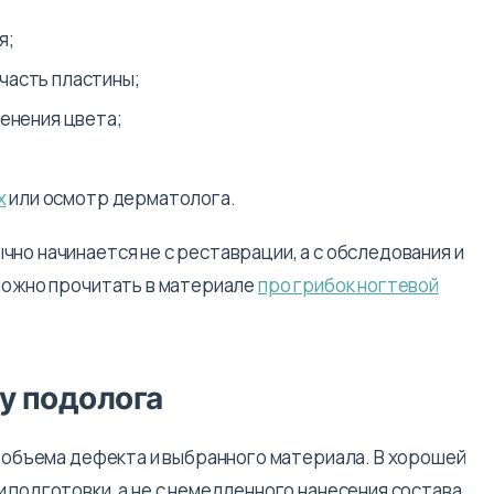
я;
часть пластины;
менения цвета;
х
или осмотр дерматолога.
но начинается не с реставрации, а с обследования и
 можно прочитать в материале
про грибок ногтевой
у подолога
, объема дефекта и выбранного материала. В хорошей
 подготовки, а не с немедленного нанесения состава.