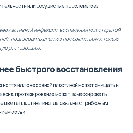
ительности или сосудистые проблемы без
верх активной инфекции, воспаления или открытой
аней, подтвердить диагноз при сомнениях и только
ную реставрацию.
нее быстрого восстановления
з ногтя или с неровной пластиной может смущать и
е ясна, протезирование может замаскировать
е цвета пластины иногда связаны с грибковым
нием обуви.