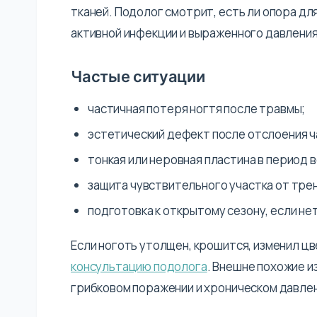
тканей. Подолог смотрит, есть ли опора для
активной инфекции и выраженного давления
Частые ситуации
частичная потеря ногтя после травмы;
эстетический дефект после отслоения ч
тонкая или неровная пластина в период 
защита чувствительного участка от трен
подготовка к открытому сезону, если не
Если ноготь утолщен, крошится, изменил цв
консультацию подолога
. Внешне похожие и
грибковом поражении и хроническом давлен