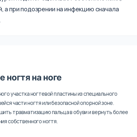
, а при подозрении на инфекцию сначала
.
 ногтя на ноге
ного участка ногтевой пластины из специального
йся части ногтя или безопасной опорной зоне.
шить травматизацию пальца в обуви и вернуть более
ния собственного ногтя.