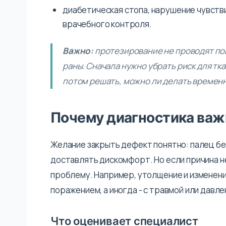
диабетическая стопа, нарушение чувств
врачебного контроля.
Важно:
протезирование не проводят по
раны. Сначала нужно убрать риск для тк
потом решать, можно ли делать времен
Почему диагностика важ
Желание закрыть дефект понятно: палец бе
доставлять дискомфорт. Но если причина н
проблему. Например, утолщение и изменени
поражением, а иногда - с травмой или давле
Что оценивает специалист