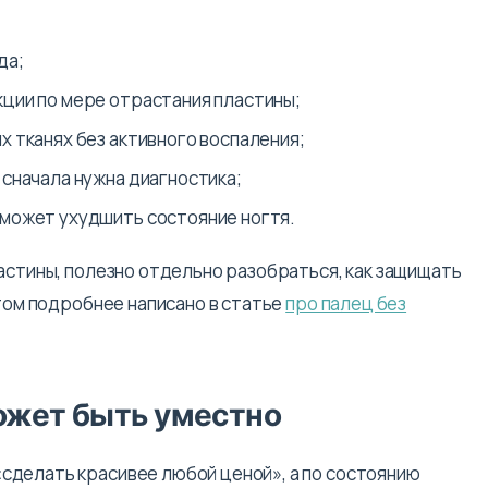
да;
ции по мере отрастания пластины;
 тканях без активного воспаления;
 сначала нужна диагностика;
может ухудшить состояние ногтя.
астины, полезно отдельно разобраться, как защищать
этом подробнее написано в статье
про палец без
ожет быть уместно
сделать красивее любой ценой», а по состоянию