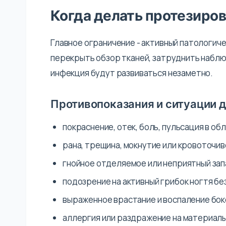
Когда делать протезиров
Главное ограничение - активный патологич
перекрыть обзор тканей, затруднить наблю
инфекция будут развиваться незаметно.
Противопоказания и ситуации д
покраснение, отек, боль, пульсация в обл
рана, трещина, мокнутие или кровоточив
гнойное отделяемое или неприятный зап
подозрение на активный грибок ногтя б
выраженное врастание и воспаление бок
аллергия или раздражение на материалы