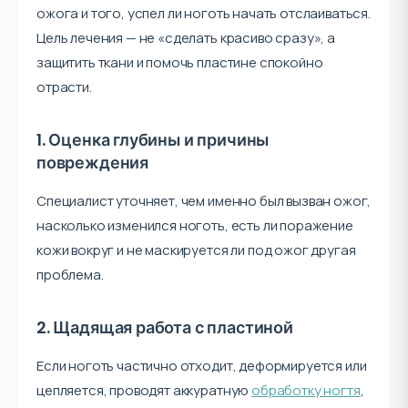
ожога и того, успел ли ноготь начать отслаиваться.
Цель лечения — не «сделать красиво сразу», а
защитить ткани и помочь пластине спокойно
отрасти.
1. Оценка глубины и причины
повреждения
Специалист уточняет, чем именно был вызван ожог,
насколько изменился ноготь, есть ли поражение
кожи вокруг и не маскируется ли под ожог другая
проблема.
2. Щадящая работа с пластиной
Если ноготь частично отходит, деформируется или
цепляется, проводят аккуратную
обработку ногтя
,