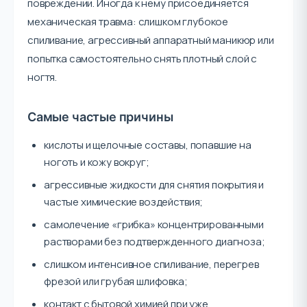
повреждении. Иногда к нему присоединяется
механическая травма: слишком глубокое
спиливание, агрессивный аппаратный маникюр или
попытка самостоятельно снять плотный слой с
ногтя.
Самые частые причины
кислоты и щелочные составы, попавшие на
ноготь и кожу вокруг;
агрессивные жидкости для снятия покрытия и
частые химические воздействия;
самолечение «грибка» концентрированными
растворами без подтвержденного диагноза;
слишком интенсивное спиливание, перегрев
фрезой или грубая шлифовка;
контакт с бытовой химией при уже