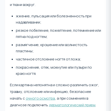
и ткани вокруг.
жжение, пульсация или болезненность при
надавливании;
резкое побеление, пожелтение, потемнение или
пятна под ногтем;
размягчение, крошение или волнистость
пластины;
частичное отслоение ногтя от ложа;
покраснение, отек, мокнутие или пузыри по
краю ногтя.
Если картина непонятна и сложно различить ожог,
травму, отслоение или инфекцию, безопаснее
начать с
очного осмотра
, а при сомнениях в
диагнозе подключить
дерматологический прием
.