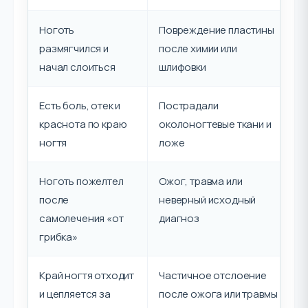
Ноготь
Повреждение пластины
размягчился и
после химии или
начал слоиться
шлифовки
Есть боль, отек и
Пострадали
краснота по краю
околоногтевые ткани и
ногтя
ложе
Ноготь пожелтел
Ожог, травма или
после
неверный исходный
самолечения «от
диагноз
грибка»
Край ногтя отходит
Частичное отслоение
и цепляется за
после ожога или травмы