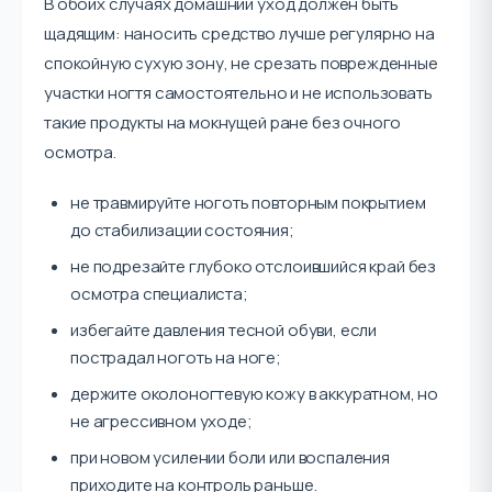
В обоих случаях домашний уход должен быть
щадящим: наносить средство лучше регулярно на
спокойную сухую зону, не срезать поврежденные
участки ногтя самостоятельно и не использовать
такие продукты на мокнущей ране без очного
осмотра.
не травмируйте ноготь повторным покрытием
до стабилизации состояния;
не подрезайте глубоко отслоившийся край без
осмотра специалиста;
избегайте давления тесной обуви, если
пострадал ноготь на ноге;
держите околоногтевую кожу в аккуратном, но
не агрессивном уходе;
при новом усилении боли или воспаления
приходите на контроль раньше.