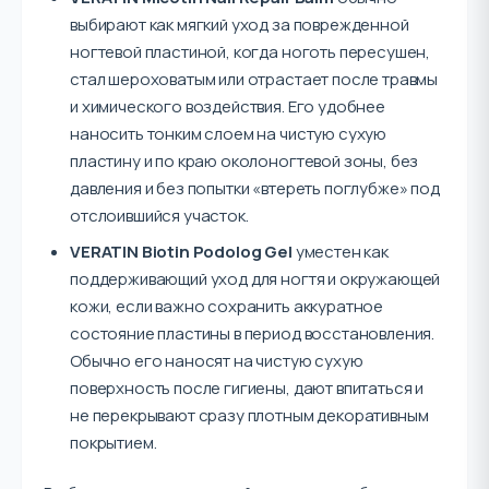
выбирают как мягкий уход за поврежденной
ногтевой пластиной, когда ноготь пересушен,
стал шероховатым или отрастает после травмы
и химического воздействия. Его удобнее
наносить тонким слоем на чистую сухую
пластину и по краю околоногтевой зоны, без
давления и без попытки «втереть поглубже» под
отслоившийся участок.
VERATIN Biotin Podolog Gel
уместен как
поддерживающий уход для ногтя и окружающей
кожи, если важно сохранить аккуратное
состояние пластины в период восстановления.
Обычно его наносят на чистую сухую
поверхность после гигиены, дают впитаться и
не перекрывают сразу плотным декоративным
покрытием.