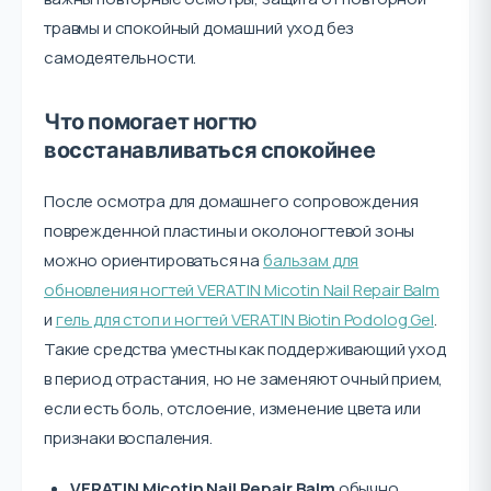
травмы и спокойный домашний уход без
самодеятельности.
Что помогает ногтю
восстанавливаться спокойнее
После осмотра для домашнего сопровождения
поврежденной пластины и околоногтевой зоны
можно ориентироваться на
бальзам для
обновления ногтей VERATIN Micotin Nail Repair Balm
и
гель для стоп и ногтей VERATIN Biotin Podolog Gel
.
Такие средства уместны как поддерживающий уход
в период отрастания, но не заменяют очный прием,
если есть боль, отслоение, изменение цвета или
признаки воспаления.
VERATIN Micotin Nail Repair Balm
обычно