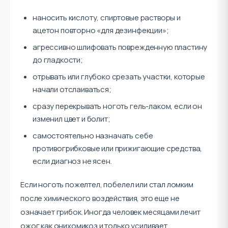
наносить кислоту, спиртовые растворы и
ацетон повторно «для дезинфекции»;
агрессивно шлифовать поврежденную пластину
до гладкости;
отрывать или глубоко срезать участки, которые
начали отслаиваться;
сразу перекрывать ноготь гель-лаком, если он
изменил цвет и болит;
самостоятельно назначать себе
противогрибковые или прижигающие средства,
если диагноз не ясен.
Если ноготь пожелтел, побелел или стал ломким
после химического воздействия, это еще не
означает грибок. Иногда человек месяцами лечит
ожог как онихомикоз и только усиливает