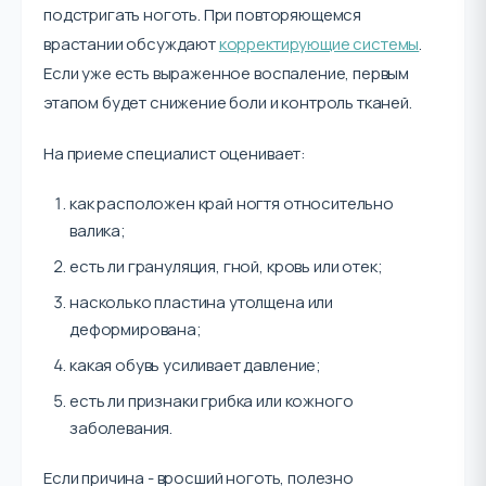
подстригать ноготь. При повторяющемся
врастании обсуждают
корректирующие системы
.
Если уже есть выраженное воспаление, первым
этапом будет снижение боли и контроль тканей.
На приеме специалист оценивает:
как расположен край ногтя относительно
валика;
есть ли грануляция, гной, кровь или отек;
насколько пластина утолщена или
деформирована;
какая обувь усиливает давление;
есть ли признаки грибка или кожного
заболевания.
Если причина - вросший ноготь, полезно