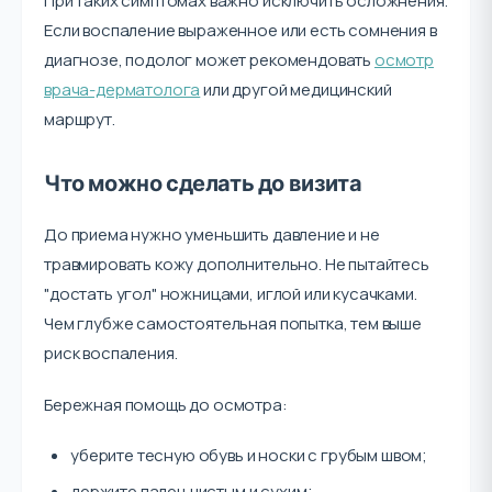
При таких симптомах важно исключить осложнения.
Если воспаление выраженное или есть сомнения в
диагнозе, подолог может рекомендовать
осмотр
врача-дерматолога
или другой медицинский
маршрут.
Что можно сделать до визита
До приема нужно уменьшить давление и не
травмировать кожу дополнительно. Не пытайтесь
"достать угол" ножницами, иглой или кусачками.
Чем глубже самостоятельная попытка, тем выше
риск воспаления.
Бережная помощь до осмотра:
уберите тесную обувь и носки с грубым швом;
держите палец чистым и сухим;