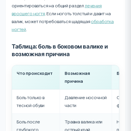
ориентироваться на общий раздел
лечения
вросшего ногтя
. Если ноготь толстый и давит на
валик, может потребоваться щадящая
обработка
ногтей
.
Таблица: боль в боковом валике и
возможная причина
Что происходит
Возможная
Безоп
причина
Боль только в
Давление носочной
Сменит
тесной обуви
части
форму
Боль после
Травма валика или
Не выр
глубокого
острый край
прийти