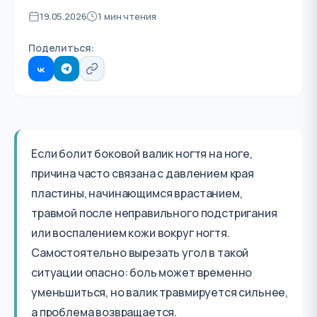
19.05.2026
1 мин чтения
Поделиться:
Если болит боковой валик ногтя на ноге,
причина часто связана с давлением края
пластины, начинающимся врастанием,
травмой после неправильного подстригания
или воспалением кожи вокруг ногтя.
Самостоятельно вырезать угол в такой
ситуации опасно: боль может временно
уменьшиться, но валик травмируется сильнее,
а проблема возвращается.