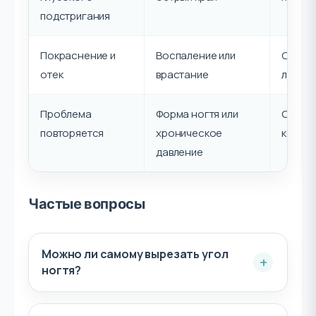
подстригания
Покраснение и
Воспаление или
Очный 
отек
врастание
лечени
Проблема
Форма ногтя или
Обсуд
повторяется
хроническое
корре
давление
Частые вопросы
Можно ли самому вырезать угол
ногтя?