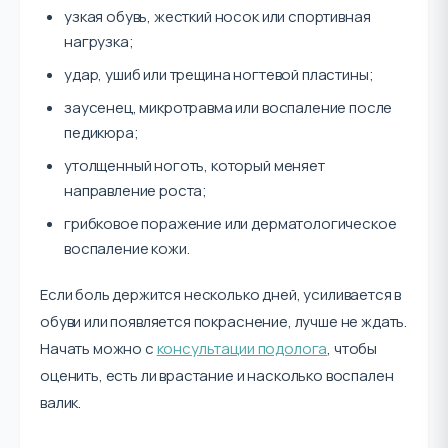
узкая обувь, жесткий носок или спортивная
нагрузка;
удар, ушиб или трещина ногтевой пластины;
заусенец, микротравма или воспаление после
педикюра;
утолщенный ноготь, который меняет
направление роста;
грибковое поражение или дерматологическое
воспаление кожи.
Если боль держится несколько дней, усиливается в
обуви или появляется покраснение, лучше не ждать.
Начать можно с
консультации подолога
, чтобы
оценить, есть ли врастание и насколько воспален
валик.